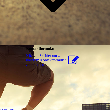
Kontaktformular
Klicken Sie hier um zu
unserem Kon­takt­for­mu­lar
zu kommen