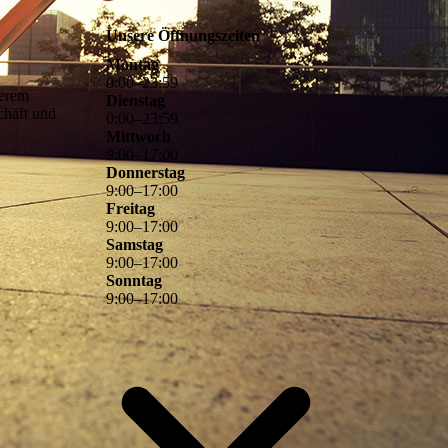
Unsere Öffnungszeiten
Montag
0
:
00
–
23
:
59
serem
Dienstag
chäft und
0
:
00
–
23
:
59
Mittwoch
9
:
00
–
17
:
00
Donnerstag
9
:
00
–
17
:
00
Freitag
9
:
00
–
17
:
00
Samstag
9
:
00
–
17
:
00
Sonntag
9
:
00
–
17
:
00