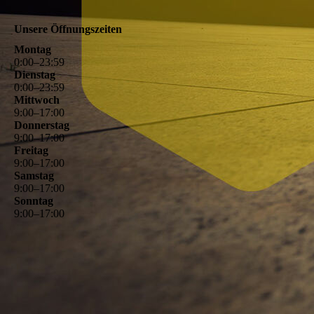
Unsere Öffnungszeiten
Montag
0
:
00
–
23
:
59
Dienstag
0
:
00
–
23
:
59
Mittwoch
9
:
00
–
17
:
00
Donnerstag
9
:
00
–
17
:
00
Freitag
9
:
00
–
17
:
00
Samstag
9
:
00
–
17
:
00
Sonntag
9
:
00
–
17
:
00